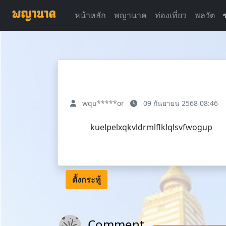
หน้าหลัก
พญานาค
ท่องเที่ยว
พลวัต
wqu*****or
09 กันยายน 2568 08:46
kuelpelxqkvldrmlflklqlsvfwogup
ตั้งกระทู้
Comment