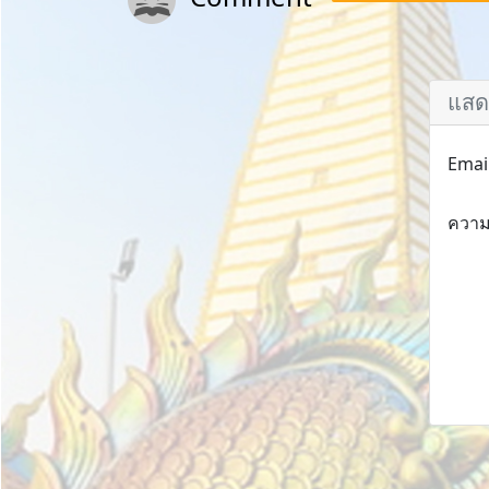
แสด
Emai
ความ