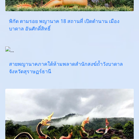
พิกัด ตามรอย พญานาค 18 สถานที่ เปิดตำนาน เมือง
บาดาล อันศักดิ์สิทธิ์
สายพญานาคภาคใต้ห้ามพลาดสำนักสงฆ์ถ้ำวังบาดาล
จังหวัดสุราษฏร์ธานี