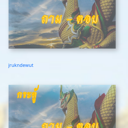
jrukndewut