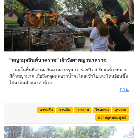
“พญามุจลินท์นาคราช” เจ้าวังผาพญานาคราช
คนในพื้นที่เล่าต่อกันมาหลายรุ่นกว่าร้อยปีว่าบริเวณห้วยหมาก
มีถ้ำพญานาค เมื่อถึงฤดูฝนพบว่าน้ำจะไหลเข้าไปและไหนย้อนขึ้น
ไปหาต้นน้ำและลำห้วย
อ่าน
ความรัก
การเงิน
การงาน
โชคลาภ
สุขภาพ
ความอุดมสมบูรณ์