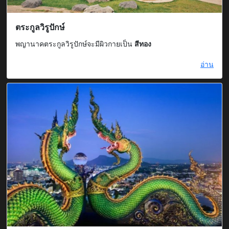
ตระกูลวิรูปักษ์
พญานาคตระกูลวิรูปักษ์จะมีผิวกายเป็น
สีทอง
อ่าน