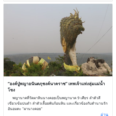
“องค์ปู่พญาอนันตภุชงค์นาคราช” เทพเจ้าแห่งลุ่มแม่น้ำ
โขง
พญานาคที่วัดผาหินนางคอยเป็นพญานาค 9 เศียร ลำตัวสี
เขียวเข้มปนดำ ลำตัวเลื้อยพันก้อนหิน และเกี่ยวข้องกับตำนานรัก
อันอมตะ "ผานางคอย"
อ่าน