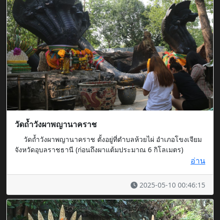
วัดถ้ำวังผาพญานาคราช
วัดถ้ำวังผาพญานาคราช ตั้งอยู่ที่ตำบลห้วยไผ่ อำเภอโขงเจียม
จังหวัดอุบลราชธานี (ก่อนถึงผาแต้มประมาณ 6 กิโลเมตร)
อ่าน
2025-05-10 00:46:15