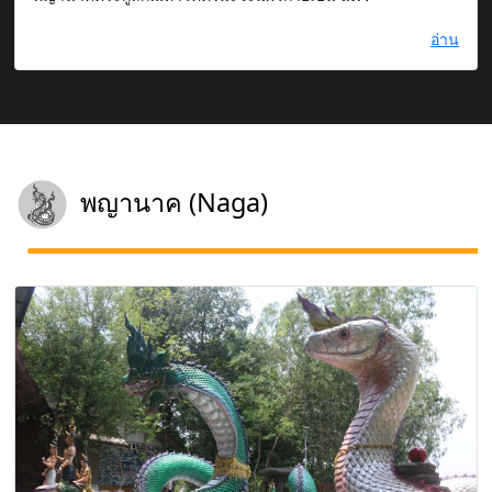
อ่าน
พญานาค (Naga)