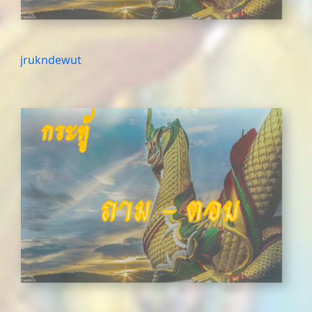
jrukndewut