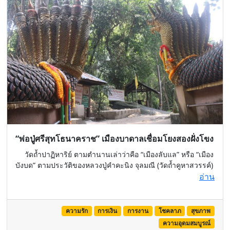
“พ่อปู่ศรีสุทโธนาคราช” เมืองบาดาลเชื่อมโยงสองฝั่งโขง
วัดถ้ำปาฏิหาริย์ ตามตำนานเล่าว่าคือ “เมืองลับแล” หรือ “เมือง
บังบด” ตามประวัติของหลวงปู่คำคะนิง จุลมณี (วัดถ้ำคูหาสวรรค์)
อ่าน
ความรัก
การเงิน
การงาน
โชคลาภ
สุขภาพ
ความอุดมสมบูรณ์