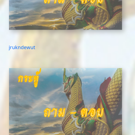
jrukndewut