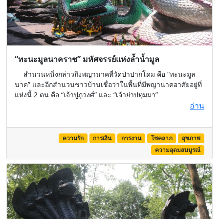
“ทะนะมูลนาคราช” มหัศจรรย์แห่งล้ำน้ำมูล
สำนวนหนึ่งกล่าวถึงพญานาคที่วัดป่าปากโดม คือ “ทะนะมูล
นาค” และอีกสำนวนชาวบ้านเชื่อว่าในพื้นที่มีพญานาคอาศัยอยู่ที่
แห่งนี้ 2 ตน คือ “เจ้าปูภูวงศ์” และ “เจ้าย่าปทุมมา”
อ่าน
ความรัก
การเงิน
การงาน
โชคลาภ
สุขภาพ
ความอุดมสมบูรณ์