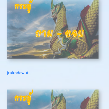
jrukndewut