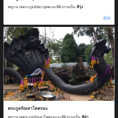
พญานาคตระกูลฉัพยาปุตตะจะมีผิวกายเป็น
สีรุ่ง
อ่าน
ตระกูลกัณหาโคตรมะ
พญานาคตระกูลกัณหาโคตรมะจะมีผิวกายเป็น
สีดำ